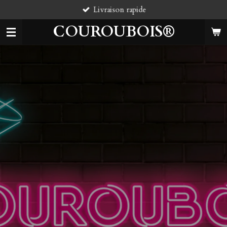
Livraison rapide
Passer
au
COUROUBOIS®
contenu
principal